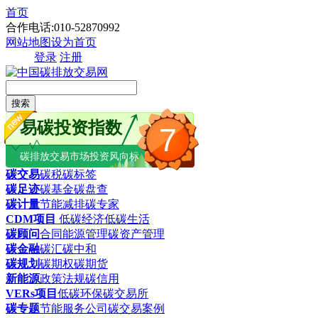
首页
合作电话:010-52870992
网站地图
设为首页
登录
注册
搜索
易碳投资指数
7
碳排放交易市场投资风向标
碳交易
碳税
碳标签
碳足迹
碳基金
碳盘查
碳计量
节能减排
碳专家
CDM项目
低碳经济
低碳生活
碳顾问
合同能源管理
碳资产管理
碳金融
碳汇
碳中和
碳规划
碳期权
碳期货
新能源
政策法规
碳信用
VERs项目
低碳环保
碳交易所
碳专题
节能服务公司
碳交易案例