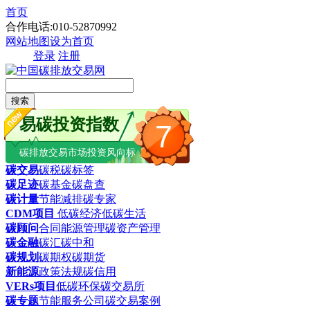
首页
合作电话:010-52870992
网站地图
设为首页
登录
注册
搜索
易碳投资指数
7
碳排放交易市场投资风向标
碳交易
碳税
碳标签
碳足迹
碳基金
碳盘查
碳计量
节能减排
碳专家
CDM项目
低碳经济
低碳生活
碳顾问
合同能源管理
碳资产管理
碳金融
碳汇
碳中和
碳规划
碳期权
碳期货
新能源
政策法规
碳信用
VERs项目
低碳环保
碳交易所
碳专题
节能服务公司
碳交易案例