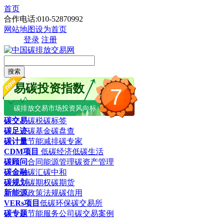
首页
合作电话:010-52870992
网站地图
设为首页
登录
注册
搜索
易碳投资指数
7
碳排放交易市场投资风向标
碳交易
碳税
碳标签
碳足迹
碳基金
碳盘查
碳计量
节能减排
碳专家
CDM项目
低碳经济
低碳生活
碳顾问
合同能源管理
碳资产管理
碳金融
碳汇
碳中和
碳规划
碳期权
碳期货
新能源
政策法规
碳信用
VERs项目
低碳环保
碳交易所
碳专题
节能服务公司
碳交易案例