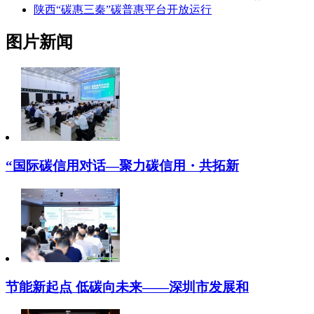
陕西“碳惠三秦”碳普惠平台开放运行
图片新闻
“国际碳信用对话—聚力碳信用・共拓新
节能新起点 低碳向未来——深圳市发展和