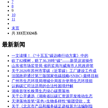
7
8
9
10
11
末页
共
333
页
3324
条
最新新闻
一文读懂！《“十五五”碳达峰行动方案》中的
砍了82棵树，赔了36.39吨“碳”——新晃这波操作
山东省市场监管局 省药监局与威海市人民政府签
关于2026年苏州市零碳（近零碳）工厂建设工作成
法国政府通过第三版国家低碳战略(SNBC) 最终目标
广州市生态环境局增城分局首次使用生态环境损
认购碳汇司法适用的合法性困境纾解
湖南首张长株潭生态绿心碳票落地
关于公开遴选《湖南省以碳汇资源开发推动生态
天津落地首笔“蓝色+生物多样性”银团贷款，支
关于《北京市产品和服务碳足迹核算方法编制指