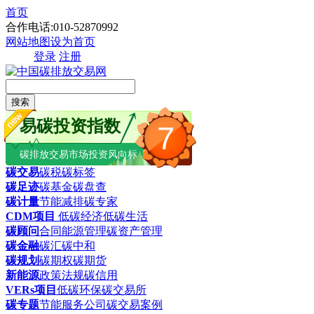
首页
合作电话:010-52870992
网站地图
设为首页
登录
注册
搜索
易碳投资指数
7
碳排放交易市场投资风向标
碳交易
碳税
碳标签
碳足迹
碳基金
碳盘查
碳计量
节能减排
碳专家
CDM项目
低碳经济
低碳生活
碳顾问
合同能源管理
碳资产管理
碳金融
碳汇
碳中和
碳规划
碳期权
碳期货
新能源
政策法规
碳信用
VERs项目
低碳环保
碳交易所
碳专题
节能服务公司
碳交易案例