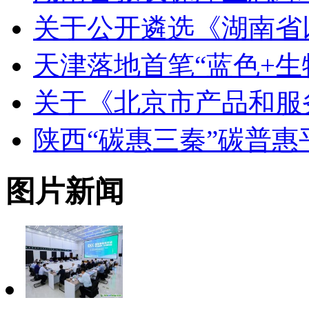
关于公开遴选《湖南省
天津落地首笔“蓝色+生
关于《北京市产品和服
陕西“碳惠三秦”碳普
图片新闻