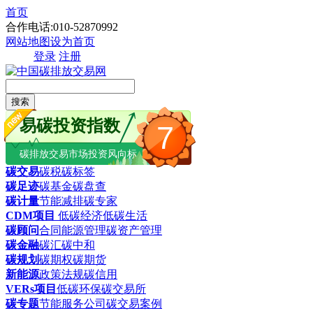
首页
合作电话:010-52870992
网站地图
设为首页
登录
注册
搜索
易碳投资指数
7
碳排放交易市场投资风向标
碳交易
碳税
碳标签
碳足迹
碳基金
碳盘查
碳计量
节能减排
碳专家
CDM项目
低碳经济
低碳生活
碳顾问
合同能源管理
碳资产管理
碳金融
碳汇
碳中和
碳规划
碳期权
碳期货
新能源
政策法规
碳信用
VERs项目
低碳环保
碳交易所
碳专题
节能服务公司
碳交易案例