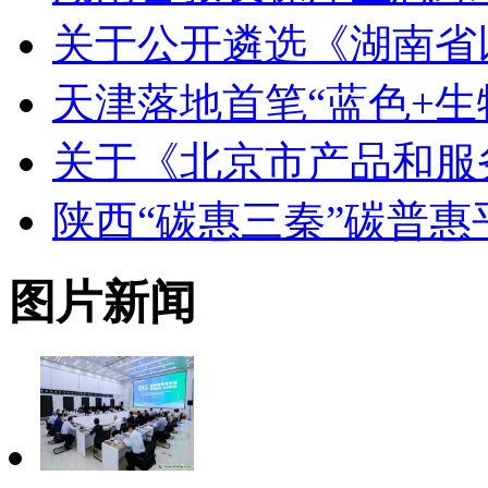
关于公开遴选《湖南省
天津落地首笔“蓝色+生
关于《北京市产品和服
陕西“碳惠三秦”碳普
图片新闻