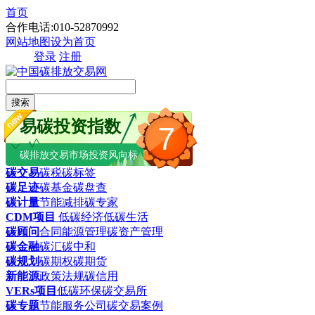
首页
合作电话:010-52870992
网站地图
设为首页
登录
注册
搜索
易碳投资指数
7
碳排放交易市场投资风向标
碳交易
碳税
碳标签
碳足迹
碳基金
碳盘查
碳计量
节能减排
碳专家
CDM项目
低碳经济
低碳生活
碳顾问
合同能源管理
碳资产管理
碳金融
碳汇
碳中和
碳规划
碳期权
碳期货
新能源
政策法规
碳信用
VERs项目
低碳环保
碳交易所
碳专题
节能服务公司
碳交易案例