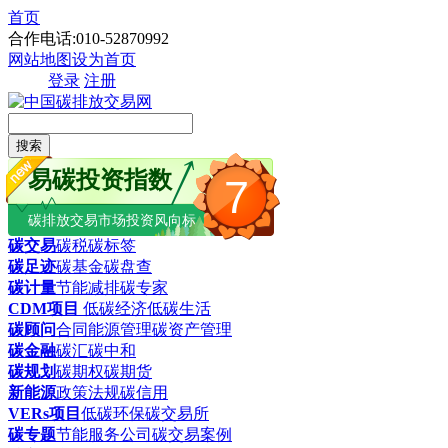
首页
合作电话:010-52870992
网站地图
设为首页
登录
注册
搜索
易碳投资指数
7
碳排放交易市场投资风向标
碳交易
碳税
碳标签
碳足迹
碳基金
碳盘查
碳计量
节能减排
碳专家
CDM项目
低碳经济
低碳生活
碳顾问
合同能源管理
碳资产管理
碳金融
碳汇
碳中和
碳规划
碳期权
碳期货
新能源
政策法规
碳信用
VERs项目
低碳环保
碳交易所
碳专题
节能服务公司
碳交易案例