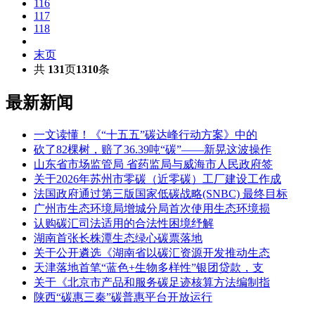
116
117
118
末页
共
131
页
1310
条
最新新闻
一文读懂！《“十五五”碳达峰行动方案》中的
砍了82棵树，赔了36.39吨“碳”——新晃这波操作
山东省市场监管局 省药监局与威海市人民政府签
关于2026年苏州市零碳（近零碳）工厂建设工作成
法国政府通过第三版国家低碳战略(SNBC) 最终目标
广州市生态环境局增城分局首次使用生态环境损
认购碳汇司法适用的合法性困境纾解
湖南首张长株潭生态绿心碳票落地
关于公开遴选《湖南省以碳汇资源开发推动生态
天津落地首笔“蓝色+生物多样性”银团贷款，支
关于《北京市产品和服务碳足迹核算方法编制指
陕西“碳惠三秦”碳普惠平台开放运行