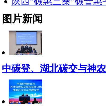
陕西“碳惠三秦”碳普
图片新闻
中碳登、湖北碳交与神农