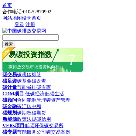
首页
合作电话:010-52870992
网站地图
设为首页
登录
注册
搜索
易碳投资指数
7
碳排放交易市场投资风向标
碳交易
碳税
碳标签
碳足迹
碳基金
碳盘查
碳计量
节能减排
碳专家
CDM项目
低碳经济
低碳生活
碳顾问
合同能源管理
碳资产管理
碳金融
碳汇
碳中和
碳规划
碳期权
碳期货
新能源
政策法规
碳信用
VERs项目
低碳环保
碳交易所
碳专题
节能服务公司
碳交易案例