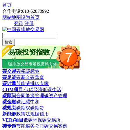
首页
合作电话:010-52870992
网站地图
设为首页
登录
注册
搜索
易碳投资指数
7
碳排放交易市场投资风向标
碳交易
碳税
碳标签
碳足迹
碳基金
碳盘查
碳计量
节能减排
碳专家
CDM项目
低碳经济
低碳生活
碳顾问
合同能源管理
碳资产管理
碳金融
碳汇
碳中和
碳规划
碳期权
碳期货
新能源
政策法规
碳信用
VERs项目
低碳环保
碳交易所
碳专题
节能服务公司
碳交易案例