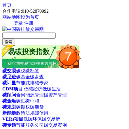
首页
合作电话:010-52870992
网站地图
设为首页
登录
注册
搜索
易碳投资指数
7
碳排放交易市场投资风向标
碳交易
碳税
碳标签
碳足迹
碳基金
碳盘查
碳计量
节能减排
碳专家
CDM项目
低碳经济
低碳生活
碳顾问
合同能源管理
碳资产管理
碳金融
碳汇
碳中和
碳规划
碳期权
碳期货
新能源
政策法规
碳信用
VERs项目
低碳环保
碳交易所
碳专题
节能服务公司
碳交易案例