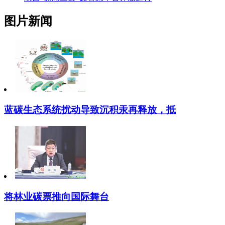
图片新闻
蓝碳生态系统扰动导致沉积汞再释放，抵
将林业碳票推向国际舞台