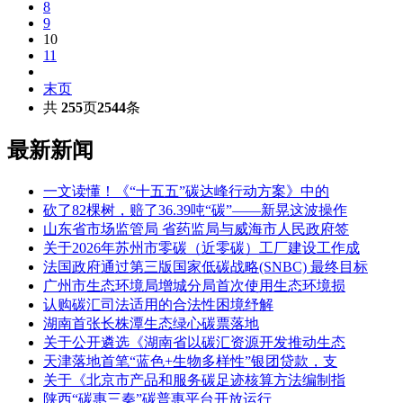
8
9
10
11
末页
共
255
页
2544
条
最新新闻
一文读懂！《“十五五”碳达峰行动方案》中的
砍了82棵树，赔了36.39吨“碳”——新晃这波操作
山东省市场监管局 省药监局与威海市人民政府签
关于2026年苏州市零碳（近零碳）工厂建设工作成
法国政府通过第三版国家低碳战略(SNBC) 最终目标
广州市生态环境局增城分局首次使用生态环境损
认购碳汇司法适用的合法性困境纾解
湖南首张长株潭生态绿心碳票落地
关于公开遴选《湖南省以碳汇资源开发推动生态
天津落地首笔“蓝色+生物多样性”银团贷款，支
关于《北京市产品和服务碳足迹核算方法编制指
陕西“碳惠三秦”碳普惠平台开放运行