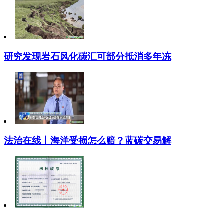
研究发现岩石风化碳汇可部分抵消多年冻
法治在线丨海洋受损怎么赔？蓝碳交易解