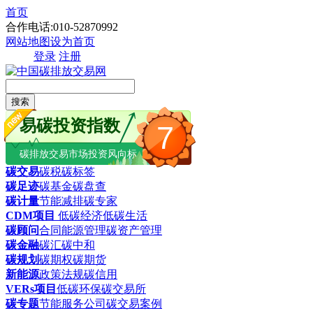
首页
合作电话:010-52870992
网站地图
设为首页
登录
注册
搜索
易碳投资指数
7
碳排放交易市场投资风向标
碳交易
碳税
碳标签
碳足迹
碳基金
碳盘查
碳计量
节能减排
碳专家
CDM项目
低碳经济
低碳生活
碳顾问
合同能源管理
碳资产管理
碳金融
碳汇
碳中和
碳规划
碳期权
碳期货
新能源
政策法规
碳信用
VERs项目
低碳环保
碳交易所
碳专题
节能服务公司
碳交易案例