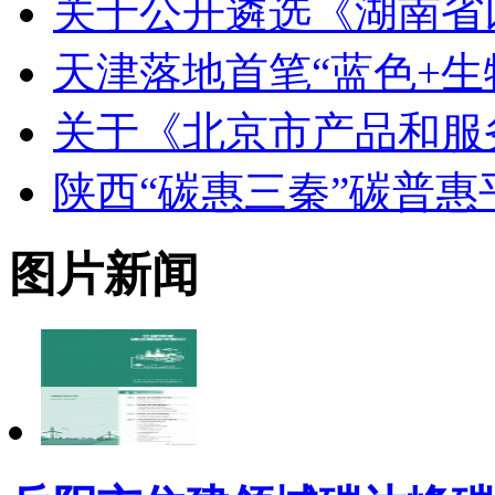
关于公开遴选《湖南省
天津落地首笔“蓝色+生
关于《北京市产品和服
陕西“碳惠三秦”碳普
图片新闻