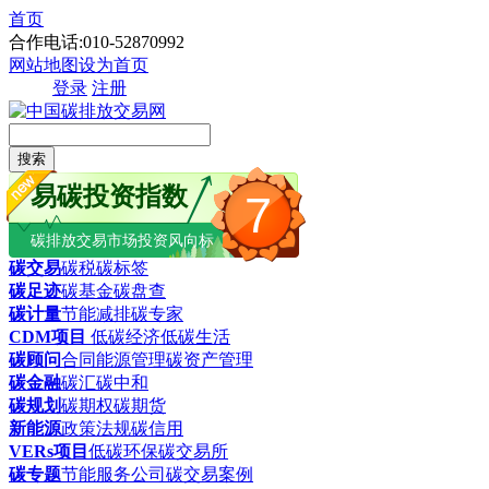
首页
合作电话:010-52870992
网站地图
设为首页
登录
注册
搜索
易碳投资指数
7
碳排放交易市场投资风向标
碳交易
碳税
碳标签
碳足迹
碳基金
碳盘查
碳计量
节能减排
碳专家
CDM项目
低碳经济
低碳生活
碳顾问
合同能源管理
碳资产管理
碳金融
碳汇
碳中和
碳规划
碳期权
碳期货
新能源
政策法规
碳信用
VERs项目
低碳环保
碳交易所
碳专题
节能服务公司
碳交易案例