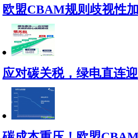
欧盟CBAM规则歧视性
应对碳关税，绿电直连迎
碳成本重压！欧盟CBA