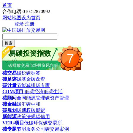
首页
合作电话:010-52870992
网站地图
设为首页
登录
注册
搜索
易碳投资指数
7
碳排放交易市场投资风向标
碳交易
碳税
碳标签
碳足迹
碳基金
碳盘查
碳计量
节能减排
碳专家
CDM项目
低碳经济
低碳生活
碳顾问
合同能源管理
碳资产管理
碳金融
碳汇
碳中和
碳规划
碳期权
碳期货
新能源
政策法规
碳信用
VERs项目
低碳环保
碳交易所
碳专题
节能服务公司
碳交易案例