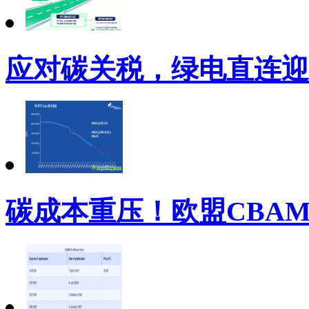
应对碳关税，绿电直连迎
碳成本重压！欧盟CBA