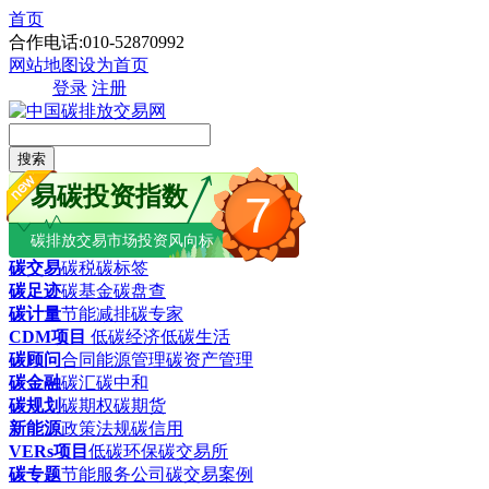
首页
合作电话:010-52870992
网站地图
设为首页
登录
注册
搜索
易碳投资指数
7
碳排放交易市场投资风向标
碳交易
碳税
碳标签
碳足迹
碳基金
碳盘查
碳计量
节能减排
碳专家
CDM项目
低碳经济
低碳生活
碳顾问
合同能源管理
碳资产管理
碳金融
碳汇
碳中和
碳规划
碳期权
碳期货
新能源
政策法规
碳信用
VERs项目
低碳环保
碳交易所
碳专题
节能服务公司
碳交易案例