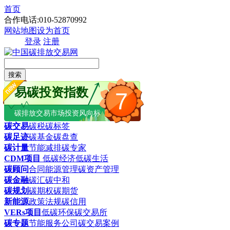
首页
合作电话:010-52870992
网站地图
设为首页
登录
注册
搜索
易碳投资指数
7
碳排放交易市场投资风向标
碳交易
碳税
碳标签
碳足迹
碳基金
碳盘查
碳计量
节能减排
碳专家
CDM项目
低碳经济
低碳生活
碳顾问
合同能源管理
碳资产管理
碳金融
碳汇
碳中和
碳规划
碳期权
碳期货
新能源
政策法规
碳信用
VERs项目
低碳环保
碳交易所
碳专题
节能服务公司
碳交易案例