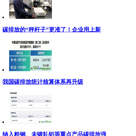
碳排放的“秤杆子”更准了！企业用上新
我国碳排放统计核算体系再升级
纳入粗钢、未锻轧铝等重点产品碳排放强