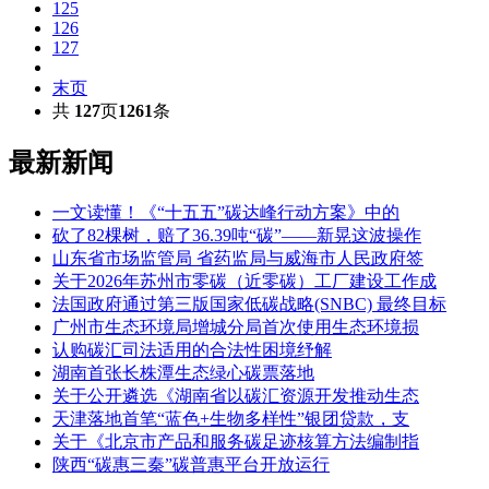
125
126
127
末页
共
127
页
1261
条
最新新闻
一文读懂！《“十五五”碳达峰行动方案》中的
砍了82棵树，赔了36.39吨“碳”——新晃这波操作
山东省市场监管局 省药监局与威海市人民政府签
关于2026年苏州市零碳（近零碳）工厂建设工作成
法国政府通过第三版国家低碳战略(SNBC) 最终目标
广州市生态环境局增城分局首次使用生态环境损
认购碳汇司法适用的合法性困境纾解
湖南首张长株潭生态绿心碳票落地
关于公开遴选《湖南省以碳汇资源开发推动生态
天津落地首笔“蓝色+生物多样性”银团贷款，支
关于《北京市产品和服务碳足迹核算方法编制指
陕西“碳惠三秦”碳普惠平台开放运行