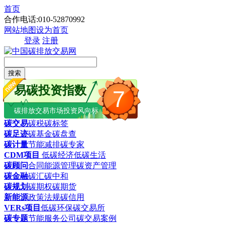
首页
合作电话:010-52870992
网站地图
设为首页
登录
注册
搜索
易碳投资指数
7
碳排放交易市场投资风向标
碳交易
碳税
碳标签
碳足迹
碳基金
碳盘查
碳计量
节能减排
碳专家
CDM项目
低碳经济
低碳生活
碳顾问
合同能源管理
碳资产管理
碳金融
碳汇
碳中和
碳规划
碳期权
碳期货
新能源
政策法规
碳信用
VERs项目
低碳环保
碳交易所
碳专题
节能服务公司
碳交易案例