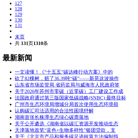
127
128
129
130
131
末页
共
131
页
1310
条
最新新闻
一文读懂！《“十五五”碳达峰行动方案》中的
砍了82棵树，赔了36.39吨“碳”——新晃这波操作
山东省市场监管局 省药监局与威海市人民政府签
关于2026年苏州市零碳（近零碳）工厂建设工作成
法国政府通过第三版国家低碳战略(SNBC) 最终目标
广州市生态环境局增城分局首次使用生态环境损
认购碳汇司法适用的合法性困境纾解
湖南首张长株潭生态绿心碳票落地
关于公开遴选《湖南省以碳汇资源开发推动生态
天津落地首笔“蓝色+生物多样性”银团贷款，支
关于《北京市产品和服务碳足迹核算方法编制指