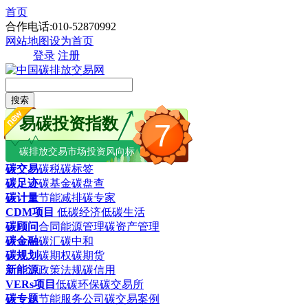
首页
合作电话:010-52870992
网站地图
设为首页
登录
注册
搜索
易碳投资指数
7
碳排放交易市场投资风向标
碳交易
碳税
碳标签
碳足迹
碳基金
碳盘查
碳计量
节能减排
碳专家
CDM项目
低碳经济
低碳生活
碳顾问
合同能源管理
碳资产管理
碳金融
碳汇
碳中和
碳规划
碳期权
碳期货
新能源
政策法规
碳信用
VERs项目
低碳环保
碳交易所
碳专题
节能服务公司
碳交易案例