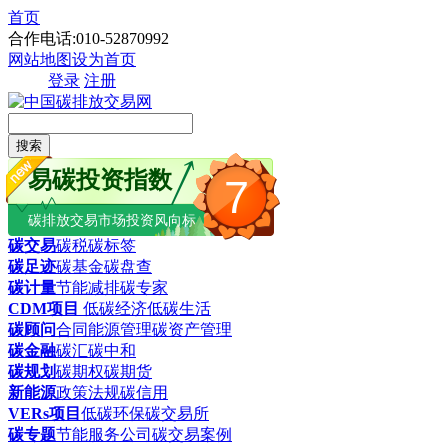
首页
合作电话:010-52870992
网站地图
设为首页
登录
注册
搜索
易碳投资指数
7
碳排放交易市场投资风向标
碳交易
碳税
碳标签
碳足迹
碳基金
碳盘查
碳计量
节能减排
碳专家
CDM项目
低碳经济
低碳生活
碳顾问
合同能源管理
碳资产管理
碳金融
碳汇
碳中和
碳规划
碳期权
碳期货
新能源
政策法规
碳信用
VERs项目
低碳环保
碳交易所
碳专题
节能服务公司
碳交易案例