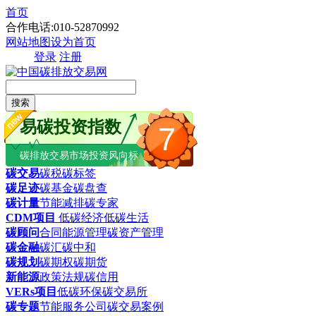
首页
合作电话:010-52870992
网站地图
设为首页
登录
注册
搜索
易碳投资指数
7
碳排放交易市场投资风向标
碳交易
碳税
碳标签
碳足迹
碳基金
碳盘查
碳计量
节能减排
碳专家
CDM项目
低碳经济
低碳生活
碳顾问
合同能源管理
碳资产管理
碳金融
碳汇
碳中和
碳规划
碳期权
碳期货
新能源
政策法规
碳信用
VERs项目
低碳环保
碳交易所
碳专题
节能服务公司
碳交易案例