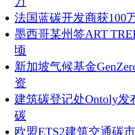
万
法国蓝碳开发商获10
墨西哥某州签ART TR
顷
新加坡气候基金GenZe
资
建筑碳登记处Ontoly
碳
欧盟ETS2建筑交通碳