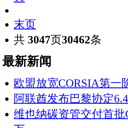
末页
共
3047
页
30462
条
最新新闻
欧盟放宽CORSIA第
阿联酋发布巴黎协定6.
维也纳碳资管交付首批COR