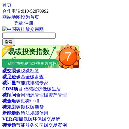
首页
合作电话:010-52870992
网站地图
设为首页
登录
注册
搜索
易碳投资指数
7
碳排放交易市场投资风向标
碳交易
碳税
碳标签
碳足迹
碳基金
碳盘查
碳计量
节能减排
碳专家
CDM项目
低碳经济
低碳生活
碳顾问
合同能源管理
碳资产管理
碳金融
碳汇
碳中和
碳规划
碳期权
碳期货
新能源
政策法规
碳信用
VERs项目
低碳环保
碳交易所
碳专题
节能服务公司
碳交易案例