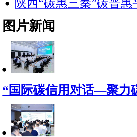
陕西“碳惠三秦”碳普
图片新闻
“国际碳信用对话—聚力