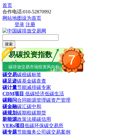
首页
合作电话:010-52870992
网站地图
设为首页
登录
注册
搜索
易碳投资指数
7
碳排放交易市场投资风向标
碳交易
碳税
碳标签
碳足迹
碳基金
碳盘查
碳计量
节能减排
碳专家
CDM项目
低碳经济
低碳生活
碳顾问
合同能源管理
碳资产管理
碳金融
碳汇
碳中和
碳规划
碳期权
碳期货
新能源
政策法规
碳信用
VERs项目
低碳环保
碳交易所
碳专题
节能服务公司
碳交易案例