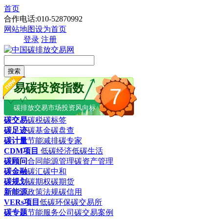
首页
合作电话:010-52870992
网站地图
设为首页
登录
注册
搜索
易碳投资指数
7
碳排放交易市场投资风向标
碳交易
碳税
碳标签
碳足迹
碳基金
碳盘查
碳计量
节能减排
碳专家
CDM项目
低碳经济
低碳生活
碳顾问
合同能源管理
碳资产管理
碳金融
碳汇
碳中和
碳规划
碳期权
碳期货
新能源
政策法规
碳信用
VERs项目
低碳环保
碳交易所
碳专题
节能服务公司
碳交易案例