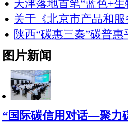
天津落地首笔“蓝色+生
关于《北京市产品和服
陕西“碳惠三秦”碳普
图片新闻
“国际碳信用对话—聚力