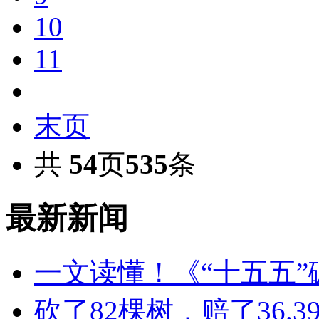
10
11
末页
共
54
页
535
条
最新新闻
一文读懂！《“十五五
砍了82棵树，赔了36.