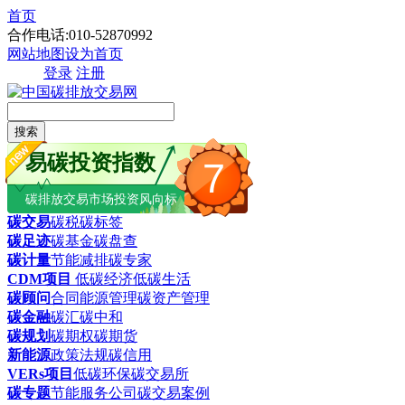
首页
合作电话:010-52870992
网站地图
设为首页
登录
注册
搜索
易碳投资指数
7
碳排放交易市场投资风向标
碳交易
碳税
碳标签
碳足迹
碳基金
碳盘查
碳计量
节能减排
碳专家
CDM项目
低碳经济
低碳生活
碳顾问
合同能源管理
碳资产管理
碳金融
碳汇
碳中和
碳规划
碳期权
碳期货
新能源
政策法规
碳信用
VERs项目
低碳环保
碳交易所
碳专题
节能服务公司
碳交易案例